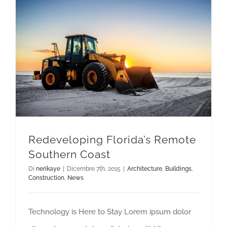
Redeveloping Florida’s Remote Southern Coast
Redeveloping Florida’s Remote
Southern Coast
Di
nerikaye
|
Dicembre 7th, 2015
|
Architecture
,
Buildings
,
Construction
,
News
Technology is Here to Stay Lorem ipsum dolor