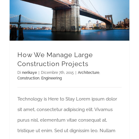
How We Manage Large Construction Projects
How We Manage Large
Construction Projects
Di
nerikaye
|
Dicembre 7th, 2015
|
Architecture
,
Construction
,
Engineering
Technology is Here to Stay Lorem ipsum dolor
sit amet, consectetur adipiscing elit. Vivamus
purus nisl, elementum vitae consequat at,
tristique ut enim. Sed ut dignissim leo. Nullam